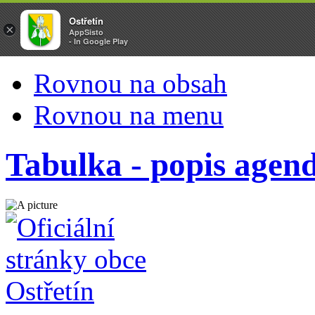
Ostřetín
×
AppSisto
- In Google Play
Rovnou na obsah
Rovnou na menu
Tabulka - popis agen