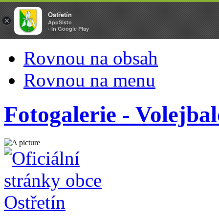
Ostřetín
×
AppSisto
- In Google Play
Rovnou na obsah
Rovnou na menu
Fotogalerie - Volejba